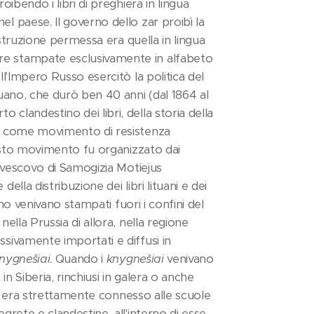
roibendo i libri di preghiera in lingua
el paese. Il governo dello zar proibì la
a istruzione permessa era quella in lingua
re stampate esclusivamente in alfabeto
ell'Impero Russo esercitò la politica del
ituano, che durò ben 40 anni (dal 1864 al
 clandestino dei libri, della storia della
ato come movimento di resistenza
 questo movimento fu organizzato dai
il vescovo di Samogizia Motiejus
ella distribuzione dei libri lituani e dei
tuano venivano stampati fuori i confini del
nella Prussia di allora, nella regione
ssivamente importati e diffusi in
nygnešiai
. Quando i
knygnešiai
venivano
 in Siberia, rinchiusi in galera o anche
uani era strettamente connesso alle scuole
egrete e clandestine, all'interno di esse