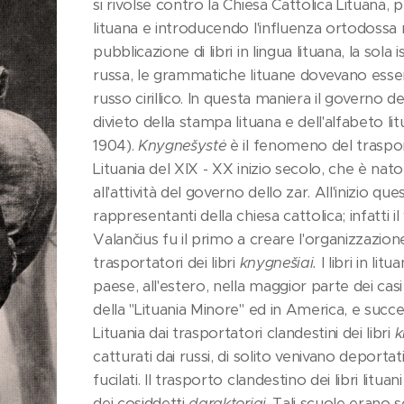
si rivolse contro la Chiesa Cattolica Lituana, p
lituana e introducendo l'influenza ortodossa n
pubblicazione di libri in lingua lituana, la sol
russa, le grammatiche lituane dovevano esse
russo cirillico. In questa maniera il governo d
divieto della stampa lituana e dell'alfabeto l
1904).
Knygnešystė
è il fenomeno del trasporto
Lituania del XIX - XX inizio secolo, che è n
all'attività del governo dello zar. All'inizio
rappresentanti della chiesa cattolica; infatti 
Valančius fu il primo a creare l'organizzazione d
trasportatori dei libri
knygnešiai.
I libri in li
paese, all'estero, nella maggior parte dei casi 
della "Lituania Minore" ed in America, e succe
Lituania dai trasportatori clandestini dei libri
k
catturati dai russi, di solito venivano deportati
fucilati. Il trasporto clandestino dei libri lit
dei cosiddetti
daraktoriai
. Tali scuole erano s