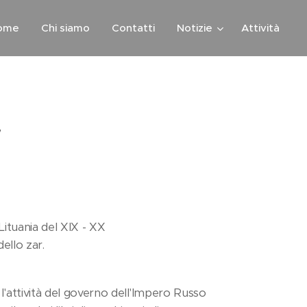
ome
Chi siamo
Contatti
Notizie
Attività
”
Lituania del XIX - XX
ello zar.
 l'attività del governo dell'Impero Russo