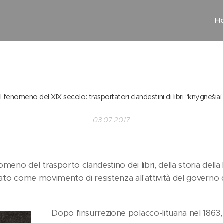
H
Il fenomeno del XIX secolo: trasportatori clandestini di libri “knygnešiai
03.07.2017
meno del trasporto clandestino dei libri, della storia della 
nato come movimento di resistenza all'attività del governo d
Dopo l'insurrezione polacco-lituana nel 1863,