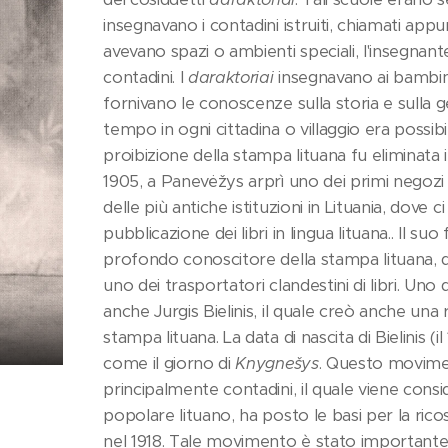
insegnavano i contadini istruiti, chiamati app
avevano spazi o ambienti speciali, l'insegnante
contadini. I
daraktoriai
insegnavano ai bambini 
fornivano le conoscenze sulla storia e sulla ge
tempo in ogni cittadina o villaggio era possibil
proibizione della stampa lituana fu eliminata
1905, a Panevėžys arprì uno dei primi negozi di 
delle più antiche istituzioni in Lituania, dove c
pubblicazione dei libri in lingua lituana.. Il s
profondo conoscitore della stampa lituana, dis
uno dei trasportatori clandestini di libri. Uno d
anche Jurgis Bielinis, il quale creò anche una r
stampa lituana. La data di nascita di Bielinis (i
come il giorno di
Knygnešys
. Questo movimen
principalmente contadini, il quale viene con
popolare lituano, ha posto le basi per la rico
nel 1918. Tale movimento è stato importante 