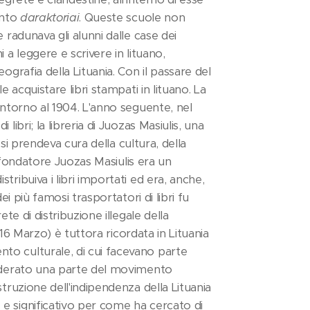
unto
daraktoriai
. Queste scuole non
 radunava gli alunni dalle case dei
a leggere e scrivere in lituano,
ografia della Lituania. Con il passare del
e acquistare libri stampati in lituano. La
 intorno al 1904. L'anno seguente, nel
libri; la libreria di Juozas Masiulis, una
i si prendeva cura della cultura, della
uo fondatore Juozas Masiulis era un
tribuiva i libri importati ed era, anche,
ei più famosi trasportatori di libri fu
ete di distribuzione illegale della
l 16 Marzo) è tuttora ricordata in Lituania
to culturale, di cui facevano parte
siderato una parte del movimento
struzione dell'indipendenza della Lituania
e significativo per come ha cercato di